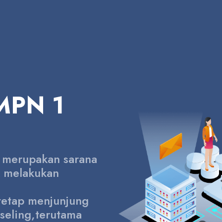
SMPN 1
g merupakan sarana
k melakukan
 tetap menjunjung
seling,terutama